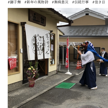
#獅子舞 #新年の風物詩 #無病息災 #伝統行事 #佳き日