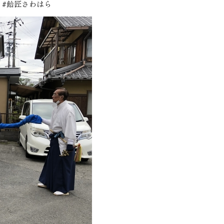
 #飴匠さわはら