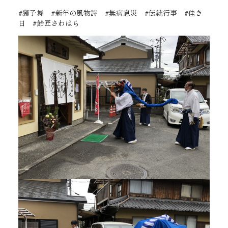
#獅子舞 #新年の風物詩 #無病息災 #伝統行事 #佳き
日 #飴匠さわはら