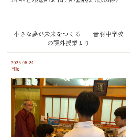
#白石神社 #夏越祭 #お百灯明祭 #無病息災 #夏の風物詩
小さな夢が未来をつくる——音羽中学校
の課外授業より
2025-06-24
日記