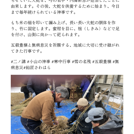
らせていた大蛇を、弓の名手・内海影忠が退治したことに
由来します。その後、大蛇を供養するために始まり、今日
まで毎年続けられている神事です。
もち米の稲を叩いて編み上げ、長い長い大蛇の胴体を作
り、竹に固定します。蜜柑を目に、樒（しきみ）などで足
を付け、山側に向かって祀られます。
五穀豊穣と無病息災を祈願する、地域に大切に受け継がれ
てきた行事です。
#二ノ講 #小山の神事 #寒中行事 #雪の名残 #五穀豊穣 #無
病息災#飴匠さわはら