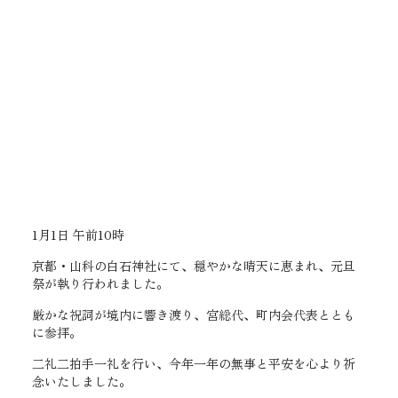
1月1日 午前10時
京都・山科の白石神社にて、穏やかな晴天に恵まれ、元旦
祭が執り行われました。
厳かな祝詞が境内に響き渡り、宮総代、町内会代表ととも
に参拝。
二礼二拍手一礼を行い、今年一年の無事と平安を心より祈
念いたしました。